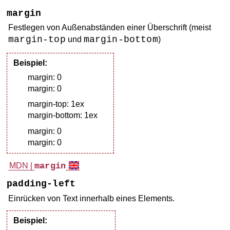
margin
Festlegen von Außenabständen einer Überschrift (meist
margin-top
margin-bottom
und
)
Beispiel:
margin: 0
margin: 0
margin-top: 1ex
margin-bottom: 1ex
margin: 0
margin: 0
MDN |
margin
padding-left
Einrücken von Text innerhalb eines Elements.
Beispiel: