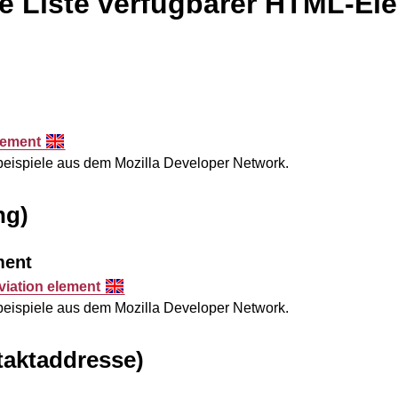
e Liste verfügbarer HTML-El
lement
sbeispiele aus dem
Mozilla Developer Network
.
ng)
ment
viation element
sbeispiele aus dem
Mozilla Developer Network
.
aktaddresse)