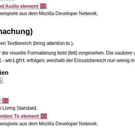
ed Audio element
sbeispiele aus dem
Mozilla Developer Network
.
machung)
n Textbereich (
bring attention to
).
r die visuelle Formatierung
bold
(fett) vorgesehen. Die saubere v
t-weight
erfolgen, weshalb der Einsatzbereich nun wenig intui
ien
t
em
Living Standard
.
ention To element
sbeispiele aus dem
Mozilla Developer Network
.