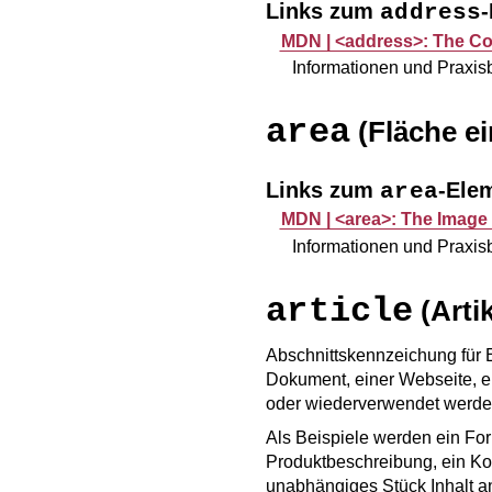
Links zum
address
MDN |
<address>: The Co
Informationen und Praxi
area
(Fläche ei
Links zum
-Ele
area
MDN |
<area>: The Image
Informationen und Praxi
article
(Artik
Abschnittskennzeichung für 
Dokument, einer Webseite, e
oder wiederverwendet werde
Als Beispiele werden ein Foru
Produktbeschreibung, ein Ko
unabhängiges Stück Inhalt an