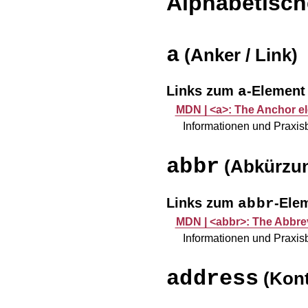
Alphabetisch
a
(Anker / Link)
Links zum
-Element
a
MDN |
<a>: The Anchor e
Informationen und Praxi
abbr
(Abkürzu
Links zum
-Ele
abbr
MDN |
<abbr>: The Abbre
Informationen und Praxi
address
(Kont