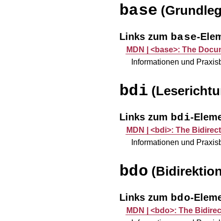
base
(Grundle
Links zum
-Ele
base
MDN |
<base>: The Docu
Informationen und Praxi
bdi
(Leserichtu
Links zum
-Elem
bdi
MDN |
<bdi>: The Bidirect
Informationen und Praxi
bdo
(Bidirektio
Links zum
-Elem
bdo
MDN |
<bdo>: The Bidirec