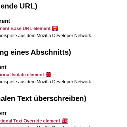
gende URL)
ment
ment Base URL element
sbeispiele aus dem
Mozilla Developer Network
.
ng eines Abschnitts)
ent
ional Isolate element
sbeispiele aus dem
Mozilla Developer Network
.
nalen Text überschreiben)
ent
tional Text Override element