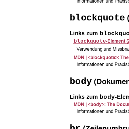
Informationen und Praxi
blockquote
(
Links zum
blockqu
blockquote
-Element (
Verwendung und Missbr
MDN |
<blockquote>: The
Informationen und Praxi
body
(Dokument
Links zum
-Ele
body
MDN |
<body>: The Docu
Informationen und Praxi
br
(Zeilenumbr