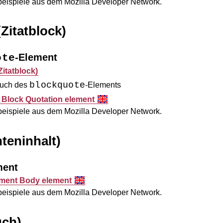
sbeispiele aus dem
Mozilla Developer Network
.
Zitatblock)
-Element
ote
Zitatblock)
blockquote
auch des
-Elements
 Block Quotation element
sbeispiele aus dem
Mozilla Developer Network
.
eninhalt)
ment
ment Body element
sbeispiele aus dem
Mozilla Developer Network
.
uch)