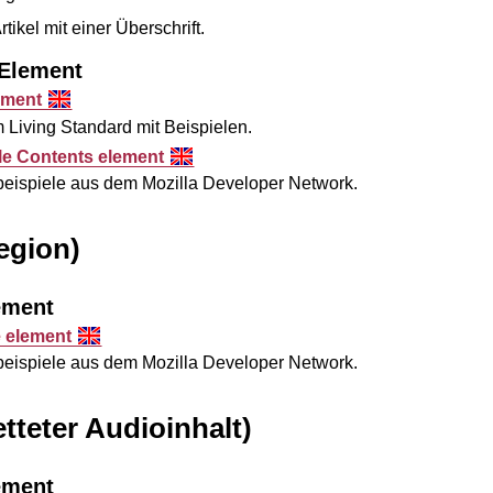
tikel mit einer Überschrift.
-Element
lement
em
Living Standard
mit Beispielen.
cle Contents element
sbeispiele aus dem
Mozilla Developer Network
.
egion)
ement
e element
sbeispiele aus dem
Mozilla Developer Network
.
tteter Audioinhalt)
ement