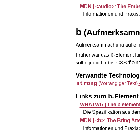
MDN |
<audio>: The Emb
Informationen und Praxi
b
(Aufmerksam
Aufmerksammachung auf eine
b
Früher war das
-Element fü
fon
sollte jedoch über CSS
Verwandte Technolog
strong
(Vorrangiger Text)
Links zum
-Element
b
WHATWG |
The b elemen
Die Spezifikation aus d
MDN |
<b>: The Bring Att
Informationen und Praxi