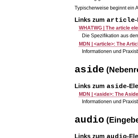
Typischerweise beginnt ein Ar
Links zum
article
WHATWG |
The article e
Die Spezifikation aus d
MDN |
<article>: The Arti
Informationen und Praxi
aside
(Nebenr
Links zum
-El
aside
MDN |
<aside>: The Asid
Informationen und Praxi
audio
(Eingebe
Links zum
-El
audio