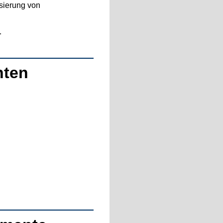
isierung von
…
nten