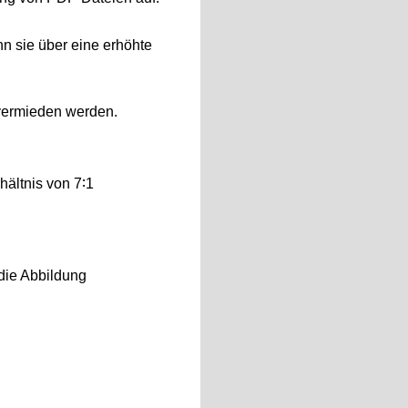
n sie über eine erhöhte
 vermieden werden.
hältnis von 7∶1
 die Abbildung