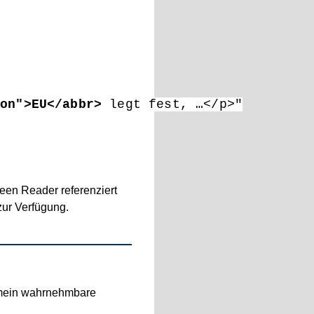
ion">EU</abbr>
reen Reader referenziert
zur Verfügung.
gemein wahrnehmbare