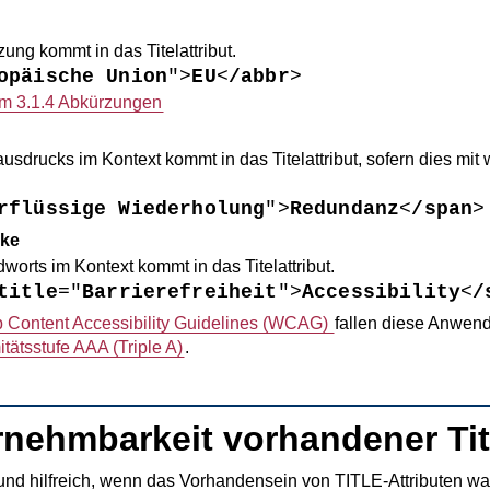
ng kommt in das Titelattribut.
opäische Union
">
EU
<
/abbr
>
um 3.1.4 Abkürzungen
sdrucks im Kontext kommt in das Titelattribut, sofern dies mi
rflüssige Wiederholung
">
Redundanz
<
/span
>
cke
orts im Kontext kommt in das Titelattribut.
title
="
Barrierefreiheit
">
Accessibility
<
/
 Content Accessibility Guidelines
(WCAG)
fallen diese Anwend
tätsstufe AAA (
Triple A
)
.
rnehmbarkeit vorhandener Tite
 und hilfreich, wenn das Vorhandensein von TITLE-Attributen w