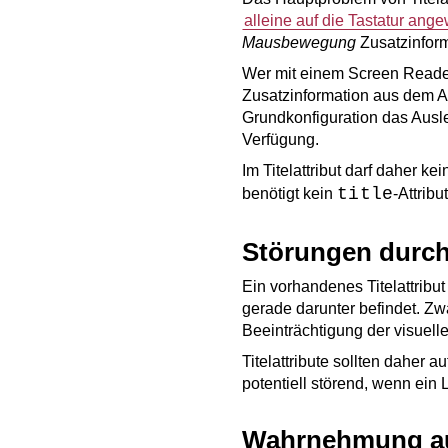
alleine auf die Tastatur an
Mausbewegung
Zusatzinform
Wer mit einem Screen Reader 
Zusatzinformation aus dem At
Grundkonfiguration das Ausle
Verfügung.
Im Titelattribut darf daher k
title
benötigt kein
-Attribut
Störungen durch 
Ein vorhandenes Titelattribu
gerade darunter befindet. Zw
Beeinträchtigung der visuell
Titelattribute sollten daher 
potentiell störend, wenn ein L
Wahrnehmung au