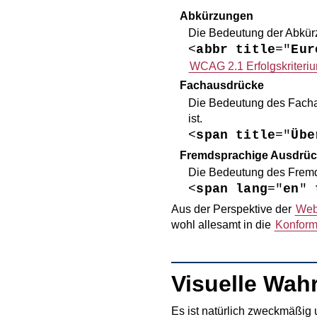
Abkürzungen
Die Bedeutung der Abkürzu
<
abbr title
="
Eur
WCAG 2.1 Erfolgskriteri
Fachausdrücke
Die Bedeutung des Fachau
ist.
<
span title
="
Übe
Fremdsprachige Ausdrü
Die Bedeutung des Fremdw
<
span lang
="
en
"
Aus der Perspektive der
Web
wohl allesamt in die
Konformi
Visuelle Wah
Es ist natürlich zweckmäßig