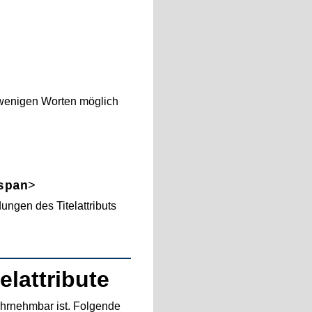
t wenigen Worten möglich
span
>
ungen des Titelattributs
lattribute
ahrnehmbar ist. Folgende