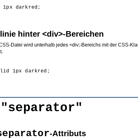
 1px darkred;

linie hinter <div>-Bereichen
 CSS-Datei wird unterhalb jedes <div;-Bereichs mit der CSS-Kl
t.
lid 1px darkred;

="separator"
separator
-Attributs