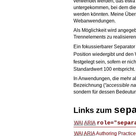
verwendet werden, das etwa 
untergekommen, bei dem diese
werden könnten. Meine Über
Webanwendungen.
Als Möglichkeit wird angege
Trennelements zu realisiere
Ein fokussierbarer Separato
Position wiedergibt und den 
festgelegt sein, sofern er ni
Standardwert 100 entspricht.
In Anwendungen, die mehr als
Bezeichnung (
accessible n
sondern für dessen Bedeutung
sep
Links zum
role="separ
WAI
ARIA
WAI
ARIA
Authoring Practice