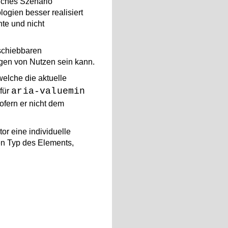
liches Szenario
ogien besser realisiert
te und nicht
rschiebbaren
ngen von Nutzen sein kann.
welche die aktuelle
aria-valuemin
 für
sofern er nicht dem
or eine individuelle
den Typ des Elements,