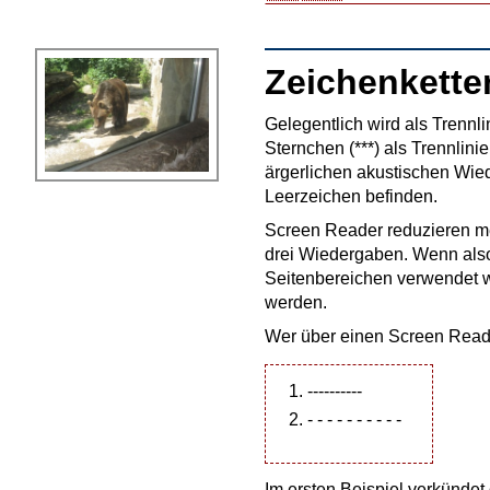
Zeichenketten
Gelegentlich wird als Trennli
Sternchen (***) als Trennlin
ärgerlichen akustischen Wie
Leerzeichen befinden.
Screen Reader reduzieren me
drei Wiedergaben. Wenn also
Seitenbereichen verwendet w
werden.
Wer über einen Screen Reader
----------
- - - - - - - - - -
Im ersten Beispiel verkünde