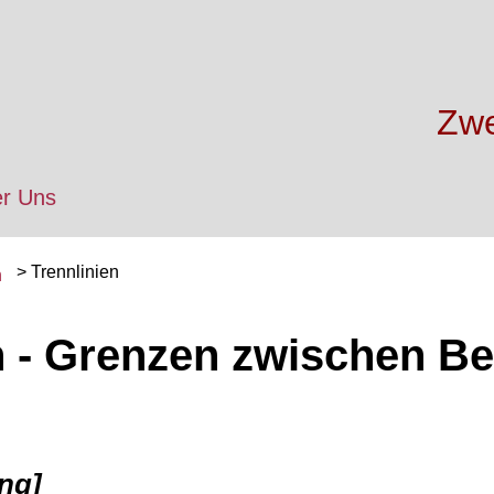
Zwe
r Uns
Trennlinien
n
n - Grenzen zwischen B
ng]