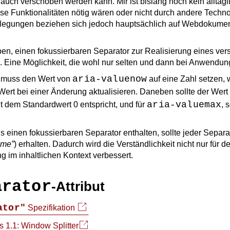
auch verschoben werden kann. Mir ist bislang noch kein alltäg
 Funktionalitäten nötig wären oder nicht durch andere Technol
legungen beziehen sich jedoch hauptsächlich auf Webdokumen
ben, einen fokussierbaren Separator zur Realisierung eines ve
n. Eine Möglichkeit, die wohl nur selten und dann bei Anwendu
aria-valuenow
r muss den Wert von
auf eine Zahl setzen, 
Wert bei einer Änderung aktualisieren. Daneben sollte der Wert
aria-valuemax
cht dem Standardwert 0 entspricht, und für
, 
 einen fokussierbaren Separator enthalten, sollte jeder Separat
ame
) erhalten. Dadurch wird die Verständlichkeit nicht nur für 
 im inhaltlichen Kontext verbessert.
arator
-Attribut
ator"
Spezifikation
s 1.1: Window Splitter