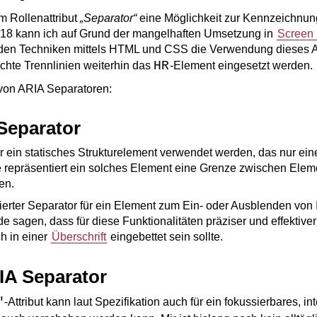
m Rollenattribut
Separator
eine Möglichkeit zur Kennzeichnun
2018 kann ich auf Grund der mangelhaften Umsetzung in
Screen
en Techniken mittels HTML und CSS die Verwendung dieses Att
HR
ichte Trennlinien weiterhin das
-Element eingesetzt werden.
von ARIA Separatoren:
Separator
ür ein statisches Strukturelement verwendet werden, das nur ein
se repräsentiert ein solches Element eine Grenze zwischen El
en.
ierter Separator für ein Element zum Ein- oder Ausblenden von
rde sagen, dass für diese Funktionalitäten präziser und effektive
h in einer
Überschrift
eingebettet sein sollte.
IA Separator
"
-Attribut kann laut Spezifikation auch für ein fokussierbares, i